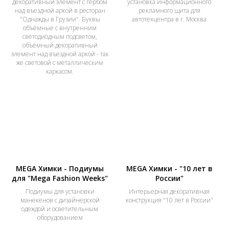
декоративный элемент с гербом
установка информационного
над въездной аркой в ресторан
рекламного щита для
"Однажды в Грузии". Буквы
автотехцентра в г. Москва
объёмные с внутренним
светодиодным подсветом,
объёмный декоративный
элемент над въездной аркой - так
же световой с металлическим
каркасом.
MEGA Химки - Подиумы
MEGA Химки - "10 лет в
для "Mega Fashion Weeks"
России"
Подиумы для установки
Интерьерная декоративная
манекенов с дизайнерской
конструкция "10 лет в России"
одеждой и осветительным
оборудованием