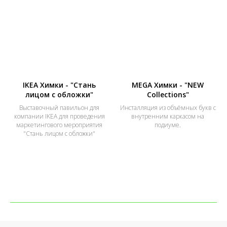
IKEA Химки - "Стань
MEGA Химки - "NEW
лицом с обложки"
Collections"
Выставочный павильон для
Инсталляция из объёмных букв с
компании IKEA для проведения
внутренним каркасом на
маркетингового мероприятия
подиуме.
"Стань лицом с обложки"