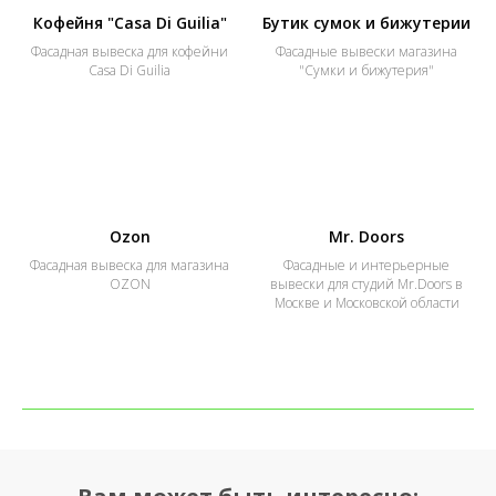
Кофейня "Casa Di Guilia"
Бутик сумок и бижутерии
Фасадная вывеска для кофейни
Фасадные вывески магазина
Casa Di Guilia
"Сумки и бижутерия"
Ozon
Mr. Doors
Фасадная вывеска для магазина
Фасадные и интерьерные
OZON
вывески для студий Mr.Doors в
Москве и Московской области