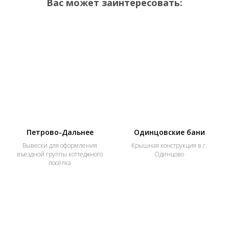
Вас может заинтересовать:
Петрово-Дальнее
Одинцовские бани
Вывески для оформления
Крышная конструкция в г.
въездной группы коттеджного
Одинцово
посёлка