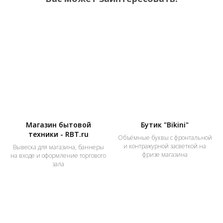
Магазин бытовой
Бутик "Bikini"
техники - RBT.ru
Объёмные буквы с фронтальной
и контражурной засветкой на
Вывеска для магазина, баннеры
фризе магазина
на входе и оформление торгового
зала