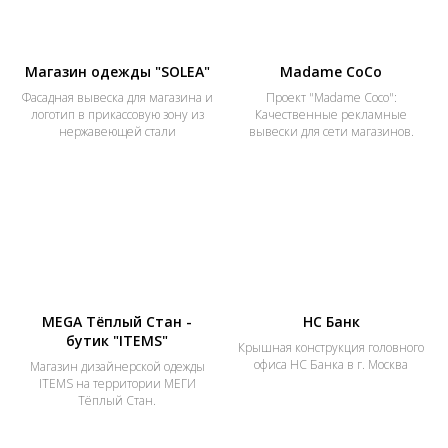
Магазин одежды "SOLEA"
Madame CoCo
Фасадная вывеска для магазина и
Проект "Madame Coco":
логотип в прикассовую зону из
Качественные рекламные
нержавеющей стали
вывески для сети магазинов.
MEGA Тёплый Стан -
НС Банк
бутик "ITEMS"
Крышная конструкция головного
офиса НС Банка в г. Москва
Магазин дизайнерской одежды
ITEMS на территории МЕГИ
Тёплый Стан.