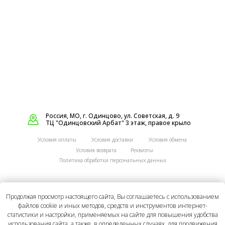
Россия, МО, г. Одинцово, ул. Советская, д. 9
ТЦ "Одинцовский Арбат" 3 этаж, правое крыло
Условия оплаты
Условия доставки
Условия обмена
Реквизты
Условия возврата
Политика обработки персональных данных
Вся содержащаяся на Сайте информация носит
Продолжая просмотр настоящего сайта, Вы соглашаетесь с использованием
исключительно ознакомительный характер, не
файлов cookie и иных методов, средств и инструментов интернет-
является исчерпывающей и не является публичной
статистики и настройки, применяемых на сайте для повышения удобства
офертой, определяемой положениями статьи 437
Гражданского кодекса РФ. Мы не гарантируем
использования сайта, а также, в определенных случаях, для продвижения