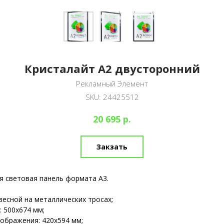
Кристалайт А2 двусторонний
Рекламный Элемент
SKU:
24425512
р.
20 695
Закзать
я световая панель формата А3.
весной на металлических тросах;
 500х674 мм;
ображения: 420х594 мм;