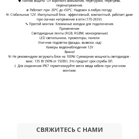
🛡 Полная защита: От короткого замыкания, перегрузки, перегрева,
перенапряжения.
❄️ Работает при -30°C до +50°C: Надежен в любую погоду.
🔌 Стабильные 12V: Импульсный блок - эффективный, компактный, работает даже
при скачках напряжения в сети (170-265V).
🔧 Простой монтаж: Клеммные колодки для подключения.
Применение:
Светодиодные ленты (RGB, RGBW, монохромные)
LED светильники, прожекторы, панели
Уличная подсветка (фасады, вывески, сад)
Камеры видеонаблюдения 12V
Важно!
🔌 Не рекомендуем загружать блок на 100%! Суммарная мощность светодиодов -
макс. 135 Вт (90% от 150Вт). Это продлит срок службы БП.
💧 Для сохранения IP67 герметизируйте места ввода кабеля при уличном
монтаже.
СВЯЖИТЕСЬ С НАМИ