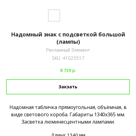
Надомный знак с подсветкой большой
(лампы)
Рекламный Элемент
SKU:
41025517
8 739
р.
Закзать
Надомная табличка прямоугольная, объёмная, в
виде светового короба. Габариты 1340х365 мм.
Засветка люминесцентными лампами.
Длина: 1340 мм