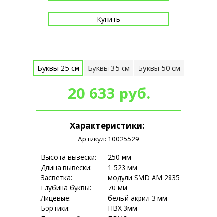
Купить
Оплата картой онлайн, наличными, а так же по счёту.
Буквы 25 см
Буквы 35 см
Буквы 50 см
Самовывоз или доставка по
Москве и Московской области в течение 3-х дней.
20 633 руб.
Доставка в другие регионы РФ транспортными
компаниями.
Возможен монтаж.
Характеристики:
Артикул: 10025529
Высота вывески:
250 мм
Длина вывески:
1 523 мм
Засветка:
модули SMD АМ 2835
Глубина буквы:
70 мм
Лицевые:
белый акрил 3 мм
Бортики:
ПВХ 3мм