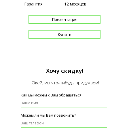
Гарантия:
12 месяцев
Презентация
Купить
Оплата картой онлайн, наличными, а так же по счёту.
Самовывоз или доставка по
Хочу скидку!
Москве и Московской области в течение 3-х дней.
Доставка в другие регионы РФ транспортными
Окей, мы что-нибудь придумаем!
компаниями.
Возможен монтаж.
Как мы можем к Вам обращаться?
Можем ли мы Вам позвонить?