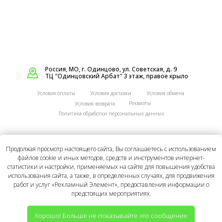
Россия, МО, г. Одинцово, ул. Советская, д. 9
ТЦ "Одинцовский Арбат" 3 этаж, правое крыло
Условия оплаты
Условия доставки
Условия обмена
Реквизты
Условия возврата
Политика обработки персональных данных
Вся содержащаяся на Сайте информация носит
Продолжая просмотр настоящего сайта, Вы соглашаетесь с использованием
исключительно ознакомительный характер, не
файлов cookie и иных методов, средств и инструментов интернет-
является исчерпывающей и не является публичной
статистики и настройки, применяемых на сайте для повышения удобства
офертой, определяемой положениями статьи 437
Гражданского кодекса РФ. Мы не гарантируем
использования сайта, а также, в определенных случаях, для продвижения
абсолютную точность, полноту и достоверность
работ и услуг «Рекламный Элемент», предоставления информации о
информации, содержащейся на Сайте. Интернет-
магазин оставляет за собой право в любой момент
предстоящих мероприятиях.
вносить изменения в содержащуюся на Сайте
информацию без дополнительного уведомления.
Хорошо! Больше не показывайте это сообщение
Просим всю необходимую информацию уточнять по