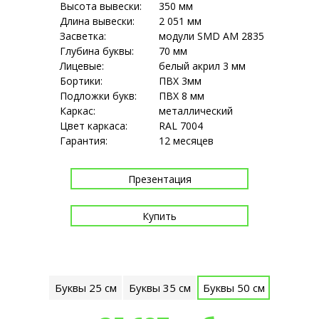
Высота вывески:
350 мм
Длина вывески:
2 051 мм
Засветка:
модули SMD АМ 2835
Глубина буквы:
70 мм
Лицевые:
белый акрил 3 мм
Бортики:
ПВХ 3мм
Подложки букв:
ПВХ 8 мм
Каркас:
металлический
Цвет каркаса:
RAL 7004
Гарантия:
12 месяцев
Презентация
Купить
Оплата картой онлайн, наличными, а так же по счёту.
Буквы 25 см
Буквы 35 см
Буквы 50 см
Самовывоз или доставка по
Москве и Московской области в течение 3-х дней.