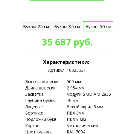
Оплата картой онлайн, наличными, а так же по счёту.
Буквы 25 см
Буквы 35 см
Буквы 50 см
Самовывоз или доставка по
Москве и Московской области в течение 3-х дней.
35 687 руб.
Доставка в другие регионы РФ транспортными
компаниями.
Возможен монтаж.
Характеристики:
Артикул: 10025531
Высота вывески:
500 мм
Длина вывески:
2 954 мм
Засветка:
модули SMD АМ 2835
Глубина буквы:
70 мм
Лицевые:
белый акрил 3 мм
Бортики:
ПВХ 3мм
Подложки букв:
ПВХ 8 мм
Каркас:
металлический
Цвет каркаса:
RAL 7004