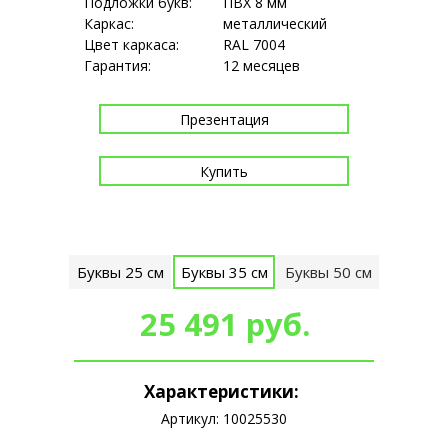
Подложки букв:
ПВХ 8 мм
Каркас:
металлический
Цвет каркаса:
RAL 7004
Гарантия:
12 месяцев
Презентация
Купить
Оплата картой онлайн, наличными, а так же по счёту.
Буквы 25 см
Буквы 35 см
Буквы 50 см
Самовывоз или доставка по
Москве и Московской области в течение 3-х дней.
25 491 руб.
Доставка в другие регионы РФ транспортными
компаниями.
Возможен монтаж.
Характеристики:
Артикул: 10025530