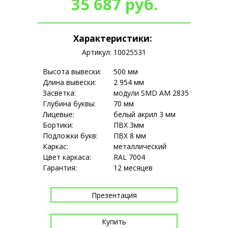
35 687 руб.
Доставка в другие регионы РФ транспортными
компаниями.
Возможен монтаж.
Характеристики:
Артикул: 10025531
Высота вывески:
500 мм
Длина вывески:
2 954 мм
Засветка:
модули SMD АМ 2835
Глубина буквы:
70 мм
Лицевые:
белый акрил 3 мм
Бортики:
ПВХ 3мм
Подложки букв:
ПВХ 8 мм
Каркас:
металлический
Цвет каркаса:
RAL 7004
Гарантия:
12 месяцев
Презентация
Купить